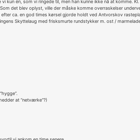
 kun én, som vi ringede til, men han kunne ikke nå at komme. Kl. 
 Som det blev oplyst, ville der måske komme overraskelser undervejs
 vi efter ca. en god times kørsel gjorde holdt ved Antvorskov rastepl
ngens Skyttelaug med frisksmurte rundstykker m. ost / marmelade o
t “hygge”.
hedder at “netværke”?)
vortil vi ankom en time senere.