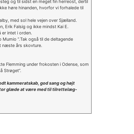
teg og til sidst en meget fin herreost, dertil
kke høre hinanden, hvorfor vi forhalede til
lby, med sol hele vejen over Sjælland.
n, Erik Falsig og ikke mindst Kai E.
er intet i orden.
 Mumio ”.Tak også til de deltagende
 næste års skovture.
rakte Flemming under frokosten i Odense, som
å Strøget”.
 godt kammeratskab, god sang og højt
or glæde at være med til tilrettelæg-