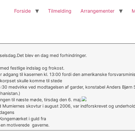
Forside
Tilmelding
Arrangementer
M
selsdag.Det blev en dag med forhindringer.
 med festlige indslag og frokost.
 var adgang til kasernen kl. 13:00 fordi den amerikanske forsvarsm
kkorpset skulle komme til stede
:30 medvirke ved modtagelsen af garder, konstabel Anders Bjørn S
ghanistan.)
ingen til næste møde, tirsdag den 6. maj.
 ved Mumiernes skovtur i august 2006, var indforskrevet og underh
i dagens
 Kongemærket i guld fra
sen motiverede gaverne.