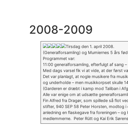
Videre
til
indhold
2008-2009
Tirsdag den 1. april 2008.
(Generalforsamling) og Mumiernes 5 års fød
Programmet var:
11:00 generalforsamling, efterfulgt af sang –
Med dags varsel fik vi at vide, at der først
Det var planlagt, at nogle musikere fra musi
og underholde – men musikkorpset skulle 14
(Garderen er dræbt i kamp mod Taliban i Af
Alle var enige om at udsætte generalforsaml
Fin Alfred fra Dragør, som spillede så flot
stifter, 940 SEP 58 Peter Horsten, modtog 
anledning en flaskegave fra foreningen – og
medlemmerne. Peter Rütt og Kai Erik Søren