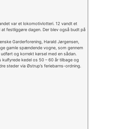
et var et lokomotivlotteri. 12 vandt et
il at festliggøre dagen. Der blev også budt på
enske Garderforening, Harald Jørgensen,
e mange gamle spændende vogne, som gennem
el udført og korrekt kørsel med en sådan.
 kulfyrede kedel os 50 – 60 år tilbage og
re steder via Østrup’s feriebarns-ordning.