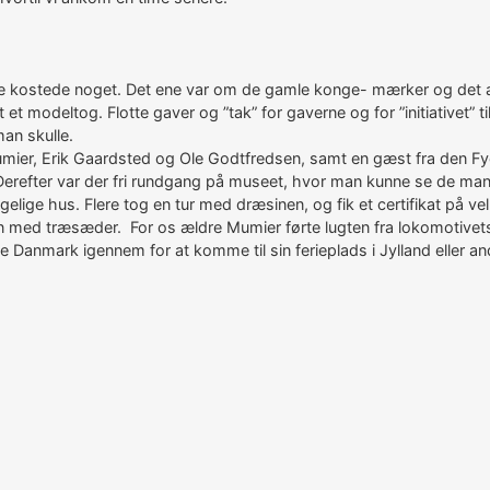
e kostede noget. Det ene var om de gamle konge- mærker og det and
 modeltog. Flotte gaver og ”tak” for gaverne og for ”initiativet” t
man skulle.
ier, Erik Gaardsted og Ole Godtfredsen, samt en gæst fra den Fy
n. Derefter var der fri rundgang på museet, hvor man kunne se d
gelige hus. Flere tog en tur med dræsinen, og fik et certifikat på v
n med træsæder. For os ældre Mumier førte lugten fra lokomotivets
anmark igennem for at komme til sin ferieplads i Jylland eller and