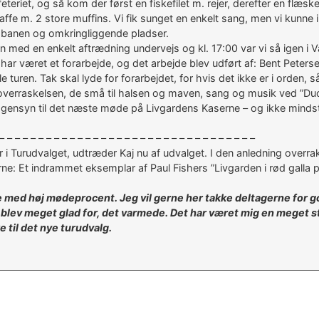
riet, og så kom der først en fiskefilet m. rejer, derefter en flæskes
ffe m. 2 store muffins. Vi fik sunget en enkelt sang, men vi kunne i
gbanen og omkringliggende pladser.
ed en enkelt aftrædning undervejs og kl. 17:00 var vi så igen i Va
 har været et forarbejde, og det arbejde blev udført af: Bent Peterse
ren. Tak skal lyde for forarbejdet, for hvis det ikke er i orden, så 
verraskelsen, de små til halsen og maven, sang og musik ved ”Duo
gensyn til det næste møde på Livgardens Kaserne – og ikke mindst
– – – – – – – – – – – – – – – – – – – – – – – – – – – – – – – – –
i Turudvalget, udtræder Kaj nu af udvalget. I den anledning over
e: Et indrammet eksemplar af Paul Fishers ”Livgarden i rød galla p
ure med høj mødeprocent. Jeg vil gerne her takke deltagerne for
blev meget glad for, det varmede. Det har været mig en meget st
e til det nye turudvalg.