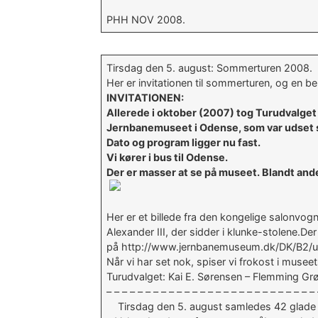
PHH NOV 2008.
Tirsdag den 5. august: Sommerturen 2008.
Her er invitationen til sommerturen, og en ber
INVITATIONEN:
Allerede i oktober (2007) tog Turudvalget
Jernbanemuseet i Odense, som var udset
Dato og program ligger nu fast.
Vi kører i bus til Odense.
Der er masser at se på museet. Blandt and
Her er et billede fra den kongelige salonvo
Alexander III, der sidder i klunke-stolene.Der 
på http://www.jernbanemuseum.dk/DK/B2/uds
Når vi har set nok, spiser vi frokost i mus
Turudvalget: Kai E. Sørensen – Flemming Gr
– – – – – – – – – – – – – – – – – – – – – – – – – – –
Tirsdag den 5. august samledes 42 glade mu