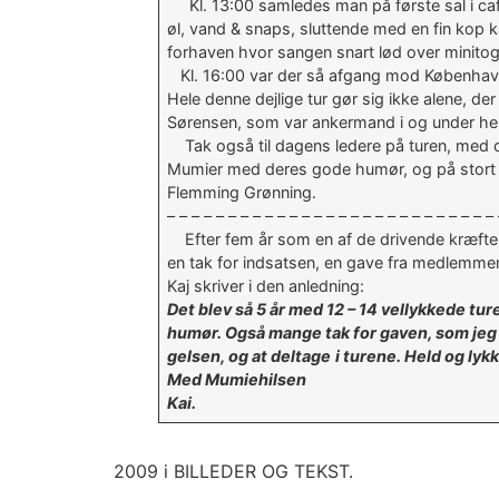
Kl. 13:00 samledes man på første sal i cafete
øl, vand & snaps, sluttende med en fin kop ka
forhaven hvor sangen snart lød over minito
Kl. 16:00 var der så afgang mod København m
Hele denne dejlige tur gør sig ikke alene, der
Sørensen, som var ankermand i og under hele tu
Tak også til dagens ledere på turen, med o
Mumier med deres gode humør, og på stort 
Flemming Grønning.
– – – – – – – – – – – – – – – – – – – – – – – – – – – 
Efter fem år som en af de drivende kræfter 
en tak for indsatsen, en gave fra medlemmern
Kaj skriver i den anledning:
Det blev så 5 år med 12 – 14 vellykkede t
humør. Også mange tak for gaven, som jeg 
gelsen, og at deltage
i turene. Held og lykk
Med Mumiehilsen
Kai.
2009 i BILLEDER OG TEKST.