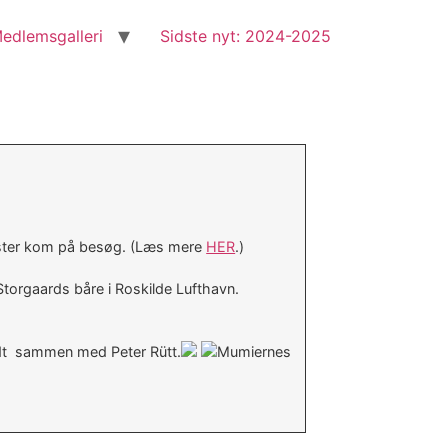
edlemsgalleri
Sidste nyt: 2024-2025
inister kom på besøg. (Læs mere
HER
.)
torgaards båre i Roskilde Lufthavn.
oldt sammen med Peter Rütt.
Mumiernes