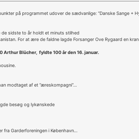
 punkter på programmet udover de sædvanlige: ”Danske Sange + Hy
e sidste to år holdt et minuts stilhed
fghanistan. For at ære de faldne lagde Forsanger Ove Rygaard en kr
rthur Blücher, fyldte 100 år den 16. januar.
mousine.
 han modtaget af et ”æreskompagni”…
lagde besøg og lykønskede
 fra Garderforeningen i København…