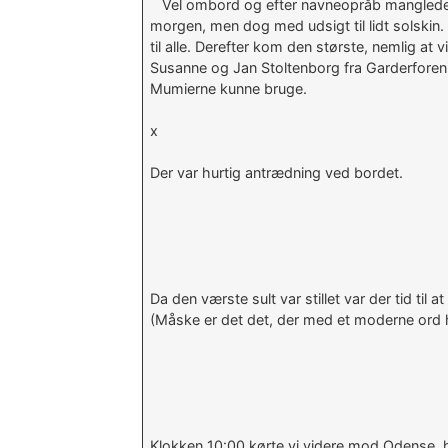
Vel ombord og efter navneopråb manglede vi
morgen, men dog med udsigt til lidt solskin.
til alle. Derefter kom den største, nemlig at
Susanne og Jan Stoltenborg fra Garderforeni
Mumierne kunne bruge.
x
Der var hurtig antrædning ved bordet.
Da den værste sult var stillet var der tid til a
(Måske er det det, der med et moderne ord 
Klokken 10:00 kørte vi videre mod Odense, h