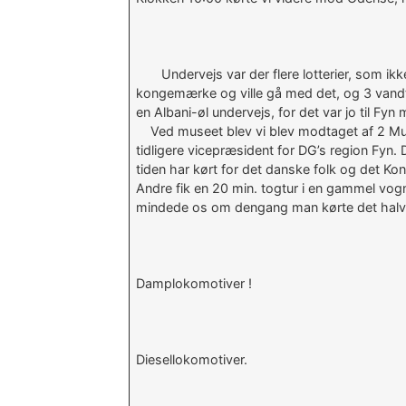
Undervejs var der flere lotterier, som ikk
kongemærke og ville gå med det, og 3 vandt et
en Albani-øl undervejs, for det var jo til Fyn 
Ved museet blev vi blev modtaget af 2 Mum
tidligere vicepræsident for DG’s region Fy
tiden har kørt for det danske folk og det Kon
Andre fik en 20 min. togtur i en gammel vog
mindede os om dengang man kørte det halve D
Damplokomotiver !
Diesellokomotiver.