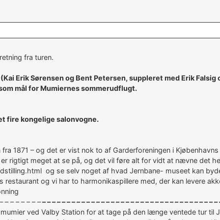
etning fra turen.
 (Kai Erik Sørensen og Bent Petersen, suppleret med Erik Falsig 
 som mål for Mumiernes sommerudflugt.
et fire kongelige salonvogne.
gn fra 1871 – og det er vist nok to af Garderforeningen i Kjøbenh
er rigtigt meget at se på, og det vil føre alt for vidt at nævne det hel
tilling.html og se selv noget af hvad Jernbane- museet kan byd
eets restaurant og vi har to harmonikaspillere med, der kan levere
ønning
 – – – – – – – –
– – – – – – – – – – – – – – – – – – – – – – – – – – – – – – – – – – – – 
mier ved Valby Station for at tage på den længe ventede tur til