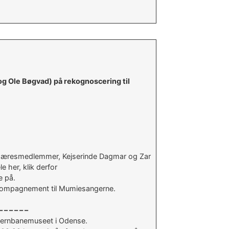
og Ole Bøgvad) på rekognoscering til
avns æresmedlemmer, Kejserinde Dagmar og Zar
e her, klik derfor
e på.
 akkompagnement til Mumiesangerne.
– – – – – –
 Jernbanemuseet i Odense.