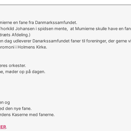
ierne en fane fra Danmarkssamfundet.
Thorkild Johansen i spidsen mente, at Mumierne skulle have en fan
dræts Afdeling.)
en dag udleverer Danarkssamfundet faner til foreninger, der gerne 
eromoni i Holmens Kirke.
eres orkester.
fane, møder op på dagen.
en og
d den nye fane.
gardens Kaserne med fanerne.
HER
.